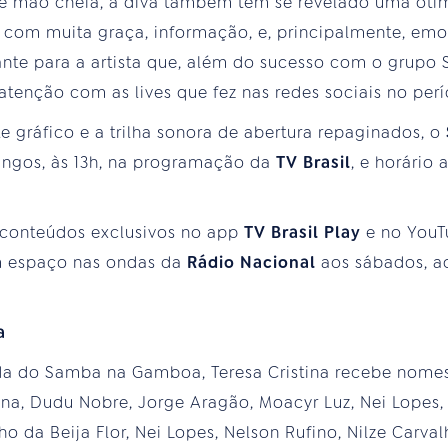
e mão cheia, a diva também tem se revelado uma ótima
 com muita graça, informação, e, principalmente, emo
ante para a artista que, além do sucesso com o grupo 
atenção com as lives que fez nas redes sociais no pe
 gráfico e a trilha sonora de abertura repaginados, o
ingos, às 13h, na programação da
TV Brasil
, e horário 
s conteúdos exclusivos no app
TV Brasil Play
e no YouT
 espaço nas ondas da
Rádio Nacional
aos sábados, ao
a
da do Samba na Gamboa, Teresa Cristina recebe nome
na, Dudu Nobre, Jorge Aragão, Moacyr Luz, Nei Lopes, 
 da Beija Flor, Nei Lopes, Nelson Rufino, Nilze Carval