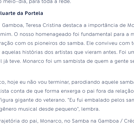
 meio-dia, para toda a rede.
luarte da Portela
 Gamboa, Teresa Cristina destaca a importância de M
mim. O nosso homenageado foi fundamental para a mi
ração com os pioneiros do samba. Ele conviveu com t
 aquelas histórias dos artistas que vieram antes. Foi 
l já teve. Monarco foi um sambista de quem a gente se
rco, hoje eu não vou terminar, parodiando aquele samb
tista conta de que forma enxerga o pai fora da relação
igura gigante do veterano. "Eu fui embalado pelos sam
gênero musical desde pequeno", lembra.