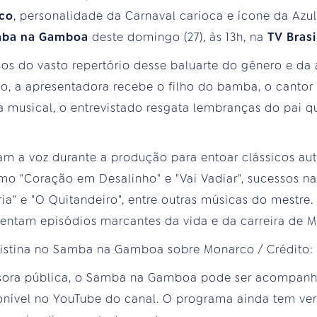
co
, personalidade da Carnaval carioca e ícone da Azu
ba na Gamboa
deste domingo (27), às 13h, na
TV Brasi
ssos do vasto repertório desse baluarte do gênero e 
io, a apresentadora recebe o filho do bamba, o canto
ia musical, o entrevistado resgata lembranças do pai 
tam a voz durante a produção para entoar clássicos aut
 "Coração em Desalinho" e "Vai Vadiar", sucessos na
ia" e "O Quitandeiro", entre outras músicas do mestre
entam episódios marcantes da vida e da carreira de 
issora pública, o Samba na Gamboa pode ser acompa
onível no YouTube do canal. O programa ainda tem ve