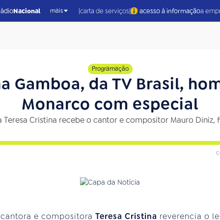
|
|
rádio
Nacional
carta de serviços
acesso à informação
a emp
mais
Programação
a Gamboa, da TV Brasil, ho
Monarco com especial
 Teresa Cristina recebe o cantor e compositor Mauro Diniz, 
c
a cantora e compositora
Teresa Cristina
reverencia o l