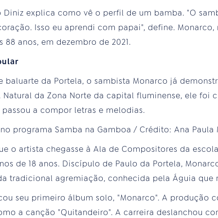
Diniz explica como vê o perfil de um bamba. "O sambi
 coração. Isso eu aprendi com papai", define. Monarco,
os 88 anos, em dezembro de 2021.
pular
e baluarte da Portela, o sambista Monarco já demonst
. Natural da Zona Norte da capital fluminense, ele foi
 passou a compor letras e melodias.
ue o artista chegasse à Ala de Compositores da escol
os de 18 anos. Discípulo de Paulo da Portela, Monarc
a tradicional agremiação, conhecida pela Águia que m
ou seu primeiro álbum solo, "Monarco". A produção 
mo a canção "Quitandeiro". A carreira deslanchou com