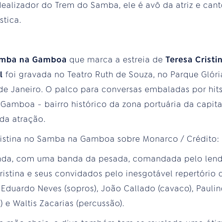
idealizador do Trem do Samba, ele é avô da atriz e cant
stica.
mba na Gamboa
que marca a estreia de
Teresa Cristi
l
foi gravada no Teatro Ruth de Souza, no Parque Glóri
 de Janeiro. O palco para conversas embaladas por hit
amboa - bairro histórico da zona portuária da capita
 da atração.
nda, com uma banda da pesada, comandada pelo lendá
stina e seus convidados pelo inesgotável repertório d
Eduardo Neves (sopros), João Callado (cavaco), Paulin
 e Waltis Zacarias (percussão).