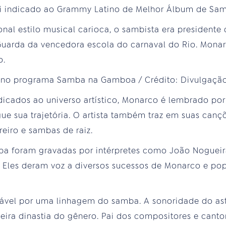
oi indicado ao Grammy Latino de Melhor Álbum de Sa
nal estilo musical carioca, o sambista era presidente 
Guarda da vencedora escola do carnaval do Rio. Mona
o.
icados ao universo artístico, Monarco é lembrado por
ue sua trajetória. O artista também traz em suas canç
reiro e sambas de raiz.
 foram gravadas por intérpretes como João Nogueira,
 Eles deram voz a diversos sucessos de Monarco e po
ável por uma linhagem do samba. A sonoridade do ast
ra dinastia do gênero. Pai dos compositores e cantor