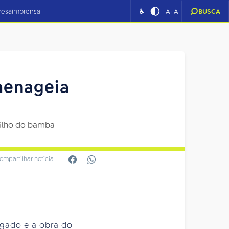
|
|
resa
imprensa
♿
A+
A-
BUSCA
menageia
filho do bamba
ompartilhar notícia
egado e a obra do