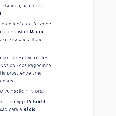
l e Branco, na edição
l
.
da agremiação de Oswaldo
r e compositor
Mauro
que marcou a cultura
orais de Monarco. Eles
 voz de Zeca Pagodinho,
. Na prosa entre uma
Monarco.
nhado no app
TV Brasil
rsão para a
Rádio