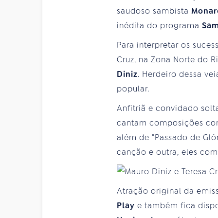
saudoso sambista
Monar
inédita do programa
Sam
Para interpretar os suce
Cruz, na Zona Norte do R
Diniz
. Herdeiro dessa ve
popular.
Anfitriã e convidado sol
cantam composições como
além de "Passado de Glór
canção e outra, eles com
Atração original da em
Play
e também fica disp