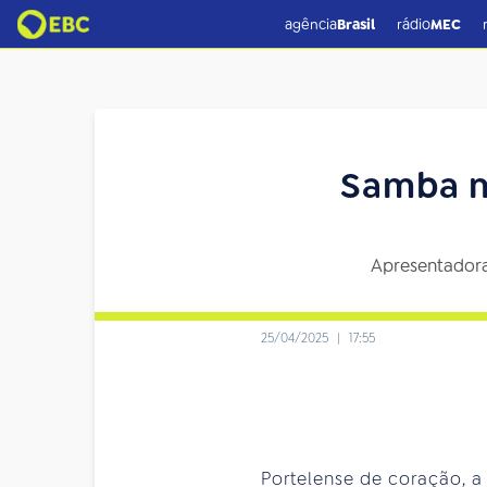
agência
Brasil
rádio
MEC
Samba n
Apresentadora
25/04/2025
|
17:55
Portelense de coração, 