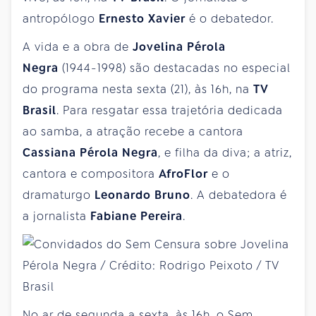
antropólogo
Ernesto Xavier
é o debatedor.
A vida e a obra de
Jovelina Pérola
Negra
(1944-1998) são destacadas no especial
do programa nesta sexta (21), às 16h, na
TV
Brasil
. Para resgatar essa trajetória dedicada
ao samba, a atração recebe a cantora
Cassiana Pérola Negra
, e filha da diva; a atriz,
cantora e compositora
AfroFlor
e o
dramaturgo
Leonardo Bruno
. A debatedora é
a jornalista
Fabiane Pereira
.
No ar de segunda a sexta, às 16h, o Sem