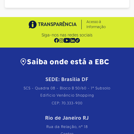
Acesso à
TRANSPARÊNCIA
Informação
Siga-nos nas redes sociais
Saiba onde está a EBC
SEDE: Brasília DF
SCS - Quadra 08 - Bloco B 50/60 - 1º Subsolo
Edifício Venâncio Shopping
CEP: 70.333-900
Rio de Janeiro RJ
Rua da Relação, nº 18
Centro