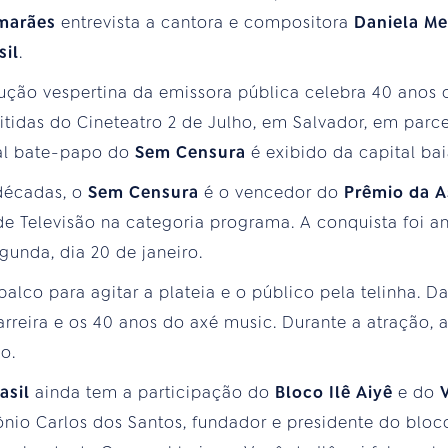
marães
entrevista a cantora e compositora
Daniela Me
sil
.
ução vespertina da emissora pública celebra 40 anos
itidas do Cineteatro 2 de Julho, em Salvador, em par
onal bate-papo do
Sem Censura
é exibido da capital bai
 décadas, o
Sem Censura
é o vencedor do
Prêmio da A
e Televisão na categoria programa. A conquista foi a
gunda, dia 20 de janeiro.
alco para agitar a plateia e o público pela telinha. Da
eira e os 40 anos do axé music. Durante a atração, a 
o.
asil
ainda tem a participação do
Bloco Ilê Aiyê
e do
io Carlos dos Santos, fundador e presidente do bloc