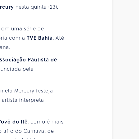
rcury
nesta quinta (23),
 com uma série de
ceria com a
TVE Bahia
. Até
ana.
ssociação Paulista de
nunciada pela
niela Mercury festeja
artista interpreta
Vovô do Ilê
, como é mais
o afro do Carnaval de