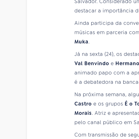
Salvador. Considerado uma
destacar a importância do
Ainda participa da conve
músicas em parceria com 
Muka
.
Já na sexta (24), os des
Val Benvindo
e
Hermano
animado papo com a apres
é a debatedora na banca
Na próxima semana, algu
Castro
e os grupos
É o 
Morais
. Atriz e apresent
pelo canal público em Sa
Com transmissão de segun