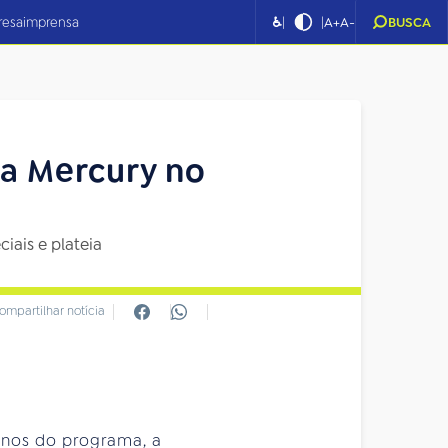
|
|
resa
imprensa
♿
A+
A-
BUSCA
la Mercury no
ais e plateia
ompartilhar notícia
 anos do programa, a