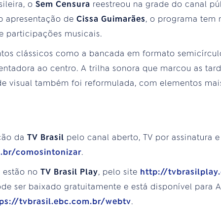
ileira, o
Sem Censura
reestreou na grade do canal pú
ob apresentação de
Cissa Guimarães
, o programa tem 
e participações musicais.
tos clássicos como a bancada em formato semicírcul
ntadora ao centro. A trilha sonora que marcou as tar
ade visual também foi reformulada, com elementos mai
ção da
TV Brasil
pelo canal aberto, TV por assinatura e
m.br/comosintonizar
.
s estão no
TV Brasil Play
, pelo site
http://tvbrasilplay
e ser baixado gratuitamente e está disponível para An
ps://tvbrasil.ebc.com.br/webtv
.