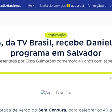
|
|
rádio
Nacional
carta de serviços
acesso à informação
a emp
mais
Programação
 da TV Brasil, recebe Danie
programa em Salvador
esentada por Cissa Guimarães comemora 40 anos com especi
c
porada de verão do
Sem Censura
, para celebrar os 40