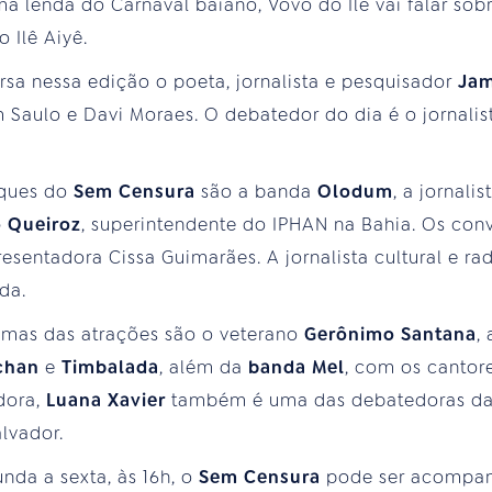
 lenda do Carnaval baiano, Vovô do Ilê vai falar sobre
 Ilê Aiyê.
rsa nessa edição o poeta, jornalista e pesquisador
Jam
Saulo e Davi Moraes. O debatedor do dia é o jornalis
taques do
Sem Censura
são a banda
Olodum
, a jornali
 Queiroz
, superintendente do IPHAN na Bahia. Os co
entadora Cissa Guimarães. A jornalista cultural e rad
da.
mas das atrações são o veterano
Gerônimo Santana
,
Tchan
e
Timbalada
, além da
banda Mel
, com os cantor
adora,
Luana Xavier
também é uma das debatedoras da 
lvador.
da a sexta, às 16h, o
Sem Censura
pode ser acompa