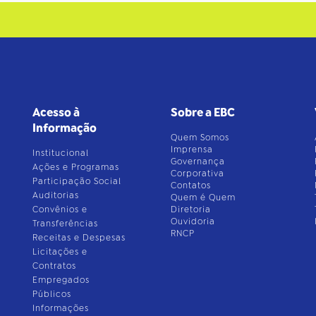
Acesso à
Sobre a EBC
Informação
Quem Somos
Imprensa
Institucional
Governança
Ações e Programas
Corporativa
Participação Social
Contatos
Auditorias
Quem é Quem
Convênios e
Diretoria
Ouvidoria
Transferências
RNCP
Receitas e Despesas
Licitações e
Contratos
Empregados
Públicos
Informações