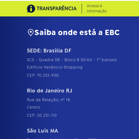
Acesso à
TRANSPARÊNCIA
Informação
Saiba onde está a EBC
SEDE: Brasília DF
SCS - Quadra 08 - Bloco B 50/60 - 1º Subsolo
Edifício Venâncio Shopping
CEP: 70.333-900
Rio de Janeiro RJ
Rua da Relação, nº 18
Centro
CEP: 20.231-110
São Luís MA