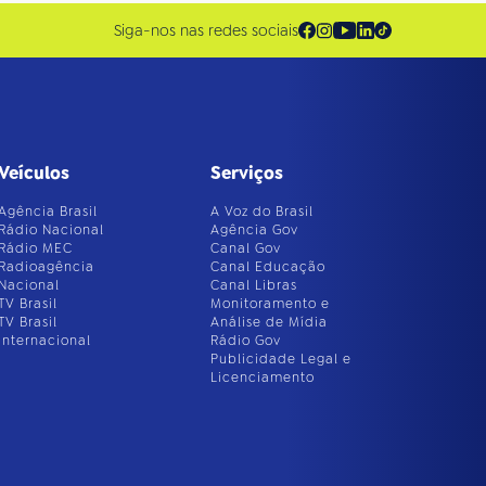
Siga-nos nas redes sociais
Veículos
Serviços
Agência Brasil
A Voz do Brasil
Rádio Nacional
Agência Gov
Rádio MEC
Canal Gov
Radioagência
Canal Educação
Nacional
Canal Libras
TV Brasil
Monitoramento e
TV Brasil
Análise de Mídia
Internacional
Rádio Gov
Publicidade Legal e
Licenciamento