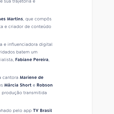
 sua trajetória e
es Martins
, que compôs
ta e criador de conteúdo
sta e influenciadora digital
nvidados batem um
ialista,
Fabiane Pereira
,
 a cantora
Mariene de
es
Márcia Short
e
Robson
produção transmitida
nhado pelo app
TV Brasil