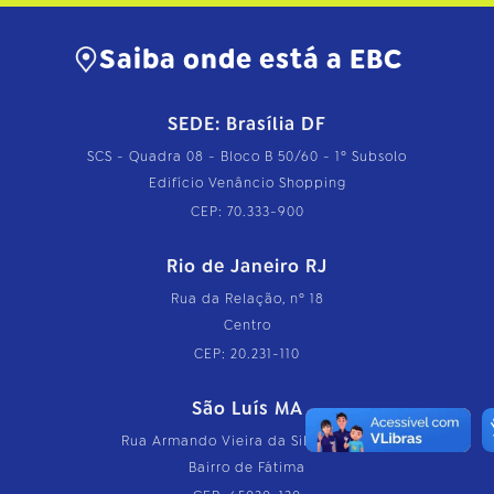
Saiba onde está a EBC
SEDE: Brasília DF
SCS - Quadra 08 - Bloco B 50/60 - 1º Subsolo
Edifício Venâncio Shopping
CEP: 70.333-900
Rio de Janeiro RJ
Rua da Relação, nº 18
Centro
CEP: 20.231-110
São Luís MA
Rua Armando Vieira da Silva, nº 126
Bairro de Fátima