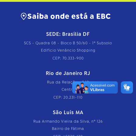
n
h
o
Saiba onde está a EBC
c
o
m
SEDE: Brasília DF
p
l
SCS - Quadra 08 - Bloco B 50/60 - 1º Subsolo
e
t
Edifício Venâncio Shopping
o
CEP: 70.333-900
…
Rio de Janeiro RJ
Rua da Relação, nº 18
Centro
CEP: 20.231-110
São Luís MA
Rua Armando Vieira da Silva, nº 126
Bairro de Fátima