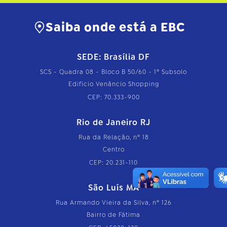
Saiba onde está a EBC
SEDE: Brasília DF
SCS - Quadra 08 - Bloco B 50/60 - 1º Subsolo
Edifício Venâncio Shopping
CEP: 70.333-900
Rio de Janeiro RJ
Rua da Relação, nº 18
Centro
CEP: 20.231-110
São Luís MA
Rua Armando Vieira da Silva, nº 126
Bairro de Fátima