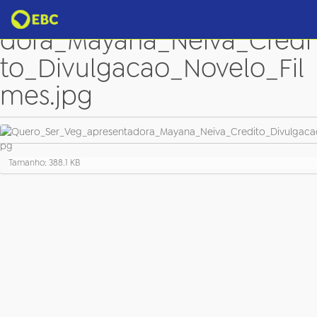
Quero_Ser_Veg_apresenta
dora_Mayana_Neiva_Credi
to_Divulgacao_Novelo_Fil
mes.jpg
C
Tamanho: 388.1 KB
l
i
q
u
e
p
a
r
a
v
e
r