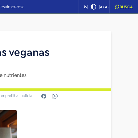
|
|
resa
imprensa
♿
A+
A-
BUSCA
as veganas
e nutrientes
ompartilhar notícia