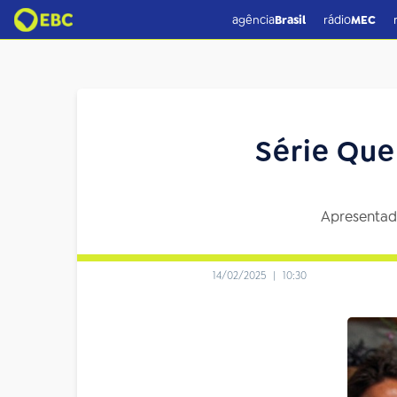
agência
Brasil
rádio
MEC
Série Que
Apresentado
14/02/2025
|
10:30