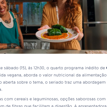
e sábado (15), às 12h30, o quarto programa inédito de
a vegana, aborda o valor nutricional da alimentação 
são aberta sobre o tema, o seriado traz uma abordagem 
a.
as com cereais e leguminosas, opções saborosas com a
ém de fibras que facilitam a digestão. A apresentador