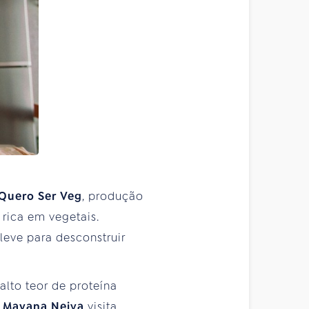
Quero Ser Veg
, produção
rica em vegetais.
leve para desconstruir
lto teor de proteína
a
Mayana Neiva
visita