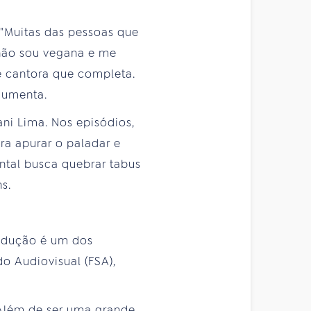
 "Muitas das pessoas que
não sou vegana e me
e cantora que completa.
rgumenta.
ni Lima. Nos episódios,
ara apurar o paladar e
ntal busca quebrar tabus
s.
odução é um dos
o Audiovisual (FSA),
Além de ser uma grande