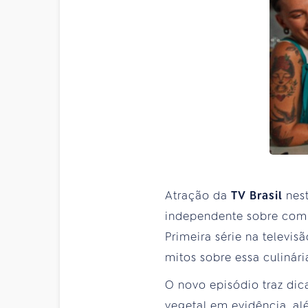
Atração da
TV Brasil
nest
independente sobre comid
Primeira série na televi
mitos sobre essa culinári
O novo episódio traz dic
vegetal em evidência, al