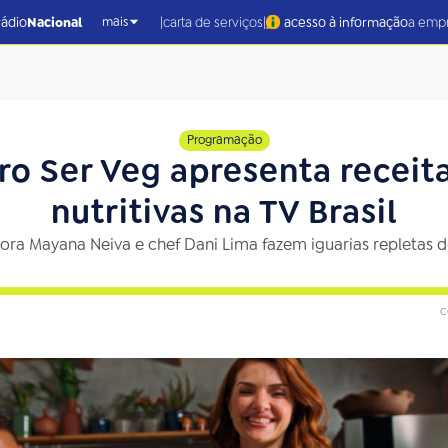
|
|
rádio
Nacional
carta de serviços
acesso à informação
a emp
mais
Programação
ro Ser Veg apresenta receit
nutritivas na TV Brasil
ra Mayana Neiva e chef Dani Lima fazem iguarias repletas d
c