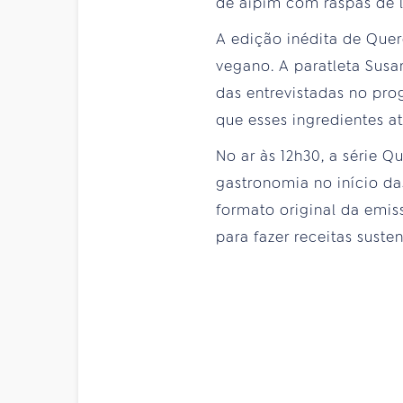
de aipim com raspas de l
A edição inédita de Que
vegano. A paratleta Susan
das entrevistadas no pr
que esses ingredientes a
No ar às 12h30, a série 
gastronomia no início da
formato original da emi
para fazer receitas sust