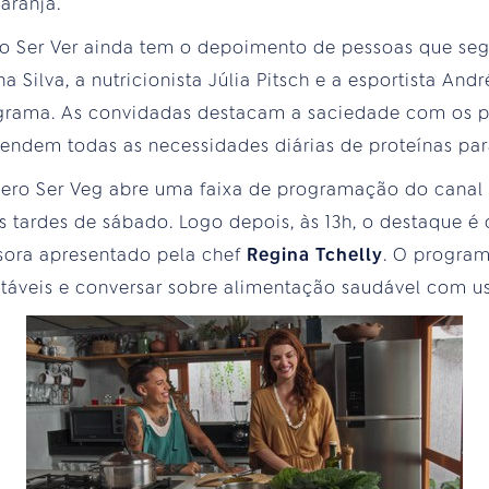
aranja.
ro Ser Ver ainda tem o depoimento de pessoas que seg
a Silva, a nutricionista Júlia Pitsch e a esportista An
ograma. As convidadas destacam a saciedade com os 
tendem todas as necessidades diárias de proteínas pa
Quero Ser Veg abre uma faixa de programação do canal
s tardes de sábado. Logo depois, às 13h, o destaque é
ssora apresentado pela chef
Regina Tchelly
. O progra
entáveis e conversar sobre alimentação saudável com us