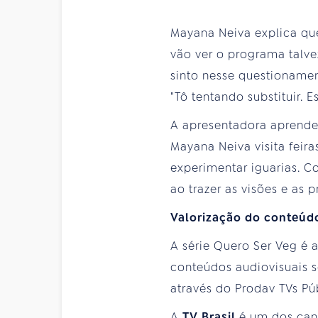
Mayana Neiva explica que
vão ver o programa talv
sinto nesse questionamen
"Tô tentando substituir.
A apresentadora aprende 
Mayana Neiva visita feira
experimentar iguarias. 
ao trazer as visões e as
Valorização do conteúd
A série Quero Ser Veg é
conteúdos audiovisuais s
através do Prodav TVs Pú
A
TV Brasil
é um dos can