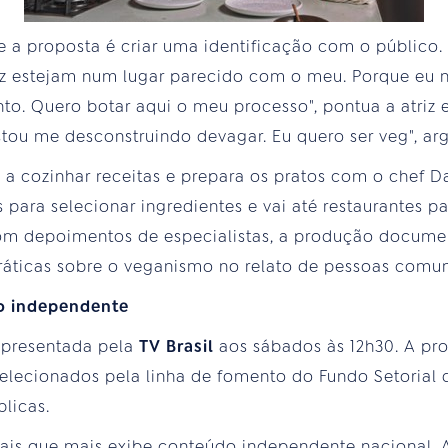
 a proposta é criar uma identificação com o público.
ez estejam num lugar parecido com o meu. Porque eu 
to. Quero botar aqui o meu processo", pontua a atriz 
 Estou me desconstruindo devagar. Eu quero ser veg", a
a cozinhar receitas e prepara os pratos com o chef Da
s para selecionar ingredientes e vai até restaurantes p
Com depoimentos de especialistas, a produção docume
 práticas sobre o veganismo no relato de pessoas comun
o independente
 apresentada pela
TV Brasil
aos sábados às 12h30. A pr
elecionados pela linha de fomento do Fundo Setorial d
blicas.
ais que mais exibe conteúdo independente nacional. 