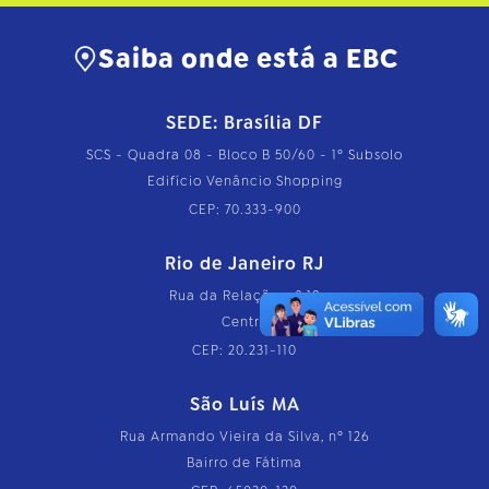
Saiba onde está a EBC
SEDE: Brasília DF
SCS - Quadra 08 - Bloco B 50/60 - 1º Subsolo
Edifício Venâncio Shopping
CEP: 70.333-900
Rio de Janeiro RJ
Rua da Relação, nº 18
Centro
CEP: 20.231-110
São Luís MA
Rua Armando Vieira da Silva, nº 126
Bairro de Fátima