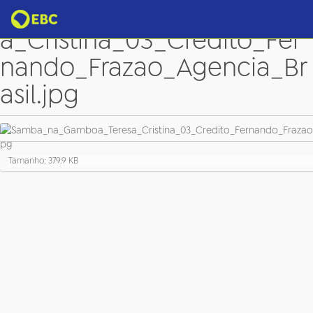
Samba_na_Gamboa_Teres
a_Cristina_03_Credito_Fer
nando_Frazao_Agencia_Br
asil.jpg
C
Tamanho: 379.9 KB
l
i
q
u
e
p
a
r
a
v
e
r