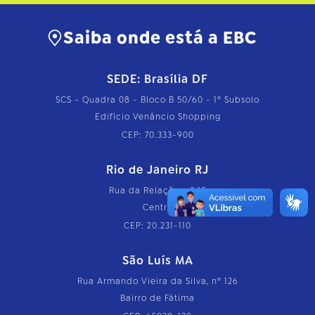
Saiba onde está a EBC
SEDE: Brasília DF
SCS - Quadra 08 - Bloco B 50/60 - 1º Subsolo
Edifício Venâncio Shopping
CEP: 70.333-900
Rio de Janeiro RJ
Rua da Relação, nº 18
Centro
CEP: 20.231-110
São Luís MA
Rua Armando Vieira da Silva, nº 126
Bairro de Fátima