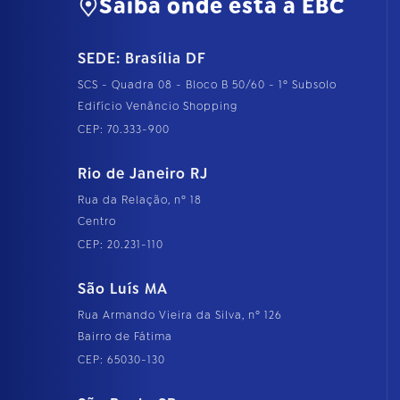
Saiba onde está a EBC
o
c
o
SEDE: Brasília DF
m
p
SCS - Quadra 08 - Bloco B 50/60 - 1º Subsolo
l
e
Edifício Venâncio Shopping
t
CEP: 70.333-900
o
…
Rio de Janeiro RJ
Rua da Relação, nº 18
Centro
CEP: 20.231-110
São Luís MA
Rua Armando Vieira da Silva, nº 126
Bairro de Fátima
CEP: 65030-130