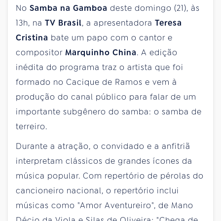
No
Samba na Gamboa
deste domingo (21), às
13h, na
TV Brasil
, a apresentadora
Teresa
Cristina
bate um papo com o cantor e
compositor
Marquinho China
. A edição
inédita do programa traz o artista que foi
formado no Cacique de Ramos e vem à
produção do canal público para falar de um
importante subgênero do samba: o samba de
terreiro.
Durante a atração, o convidado e a anfitriã
interpretam clássicos de grandes ícones da
música popular. Com repertório de pérolas do
cancioneiro nacional, o repertório inclui
músicas como "Amor Aventureiro", de Mano
Décio da Viola e Silas de Oliveira; "Chega de