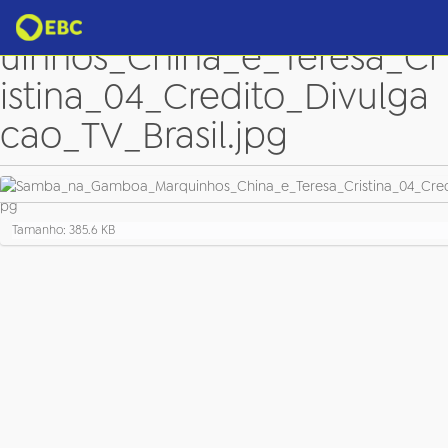
Samba_na_Gamboa_Marq
uinhos_China_e_Teresa_Cr
istina_04_Credito_Divulga
cao_TV_Brasil.jpg
C
Tamanho: 385.6 KB
l
i
q
u
e
p
a
r
a
v
e
r