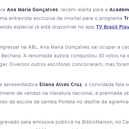
ora
Ana Maria Gonçalves
, recém-eleita para a
Academi
ma entrevista exclusiva da imortal para o programa
Tr
nteúdo especial já está disponível no app
TV Brasil Pla
ingressar na ABL, Ana Maria Gonçalves vai ocupar a cad
 Bechara. A renomada autora conquistou 30 votos na e
ar. Diversos outros escritores concorreram, mas fora
 a apresentadora
Eliana Alves Cruz
, a convidada fala 
ômeno de vendas na literatura nacional, a premiada o
edo da escola de samba Portela no desfile da agremia
gravado pela emissora pública na BiblioMaison, no Cen