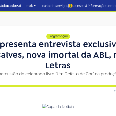
|
|
rádio
Nacional
carta de serviços
acesso à informação
a emp
mais
Programação
apresenta entrevista exclus
lves, nova imortal da ABL, 
Letras
percussão do celebrado livro "Um Defeito de Cor" na produçã
c