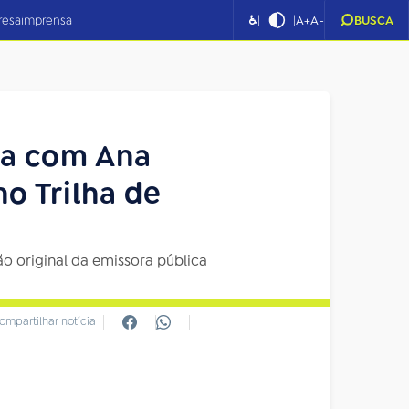
|
|
resa
imprensa
♿
A+
A-
BUSCA
iva com Ana
no Trilha de
o original da emissora pública
ompartilhar notícia