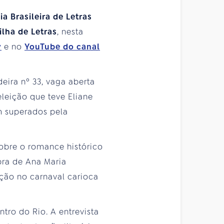
a Brasileira de Letras
ilha de Letras
, nesta
y
e no
YouTube do canal
eira nº 33, vaga aberta
leição que teve Eliane
m superados pela
sobre o romance histórico
bra de Ana Maria
ção no carnaval carioca
tro do Rio. A entrevista