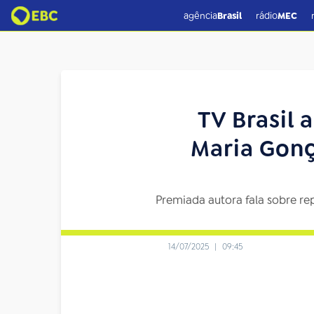
agência
Brasil
rádio
MEC
TV Brasil 
Maria Gonça
Premiada autora fala sobre re
14/07/2025
|
09:45