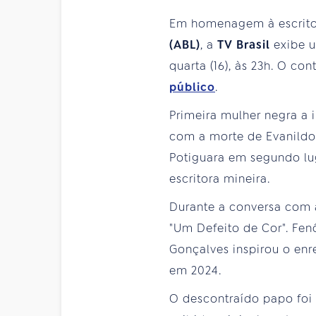
Em homenagem à escrit
(ABL)
, a
TV Brasil
exibe u
quarta (16), às 23h. O co
público
.
Primeira mulher negra a 
com a morte de Evanildo
Potiguara em segundo lug
escritora mineira.
Durante a conversa com
"Um Defeito de Cor". Fen
Gonçalves inspirou o enr
em 2024.
O descontraído papo foi 