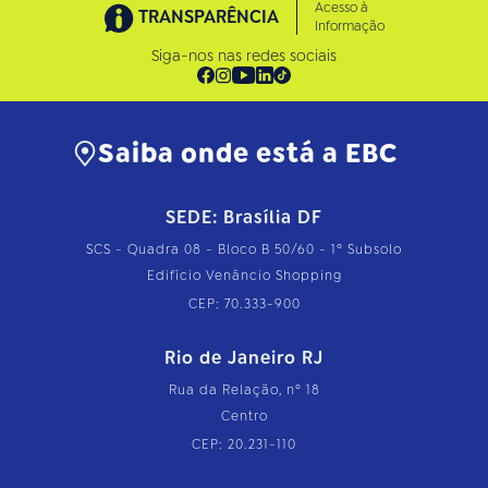
Acesso à
TRANSPARÊNCIA
Informação
Siga-nos nas redes sociais
Saiba onde está a EBC
SEDE: Brasília DF
SCS - Quadra 08 - Bloco B 50/60 - 1º Subsolo
Edifício Venâncio Shopping
CEP: 70.333-900
Rio de Janeiro RJ
Rua da Relação, nº 18
Centro
CEP: 20.231-110