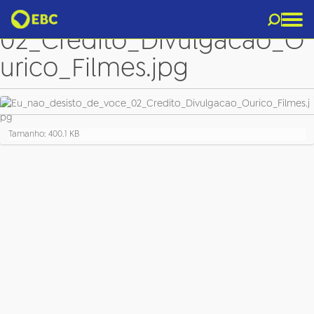
Eu_nao_desisto_de_voce_
02_Credito_Divulgacao_O
urico_Filmes.jpg
C
Tamanho: 400.1 KB
l
i
q
u
e
p
a
r
a
v
e
r
a
i
m