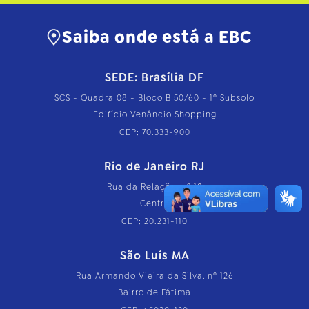
Saiba onde está a EBC
SEDE: Brasília DF
SCS - Quadra 08 - Bloco B 50/60 - 1º Subsolo
Edifício Venâncio Shopping
CEP: 70.333-900
Rio de Janeiro RJ
Rua da Relação, nº 18
Centro
CEP: 20.231-110
São Luís MA
Rua Armando Vieira da Silva, nº 126
Bairro de Fátima