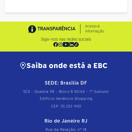
Acesso à
TRANSPARÊNCIA
Informação
Siga-nos nas redes sociais
Saiba onde está a EBC
SEDE: Brasília DF
SCS - Quadra 08 - Bloco B 50/60 - 1º Subsolo
Edifício Venâncio Shopping
CEP: 70.333-900
Rio de Janeiro RJ
Rua da Relação, nº 18