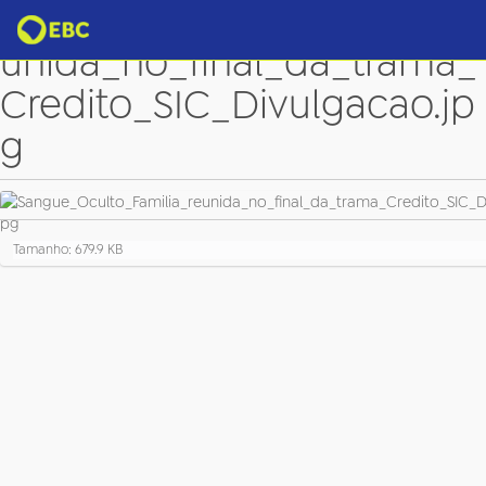
Sangue_Oculto_Familia_re
unida_no_final_da_trama_
Credito_SIC_Divulgacao.jp
g
C
Tamanho: 679.9 KB
l
i
q
u
e
p
a
r
a
v
e
r