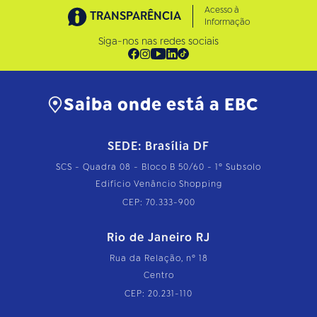
Acesso à
TRANSPARÊNCIA
Informação
Siga-nos nas redes sociais
Saiba onde está a EBC
SEDE: Brasília DF
SCS - Quadra 08 - Bloco B 50/60 - 1º Subsolo
Edifício Venâncio Shopping
CEP: 70.333-900
Rio de Janeiro RJ
Rua da Relação, nº 18
Centro
CEP: 20.231-110