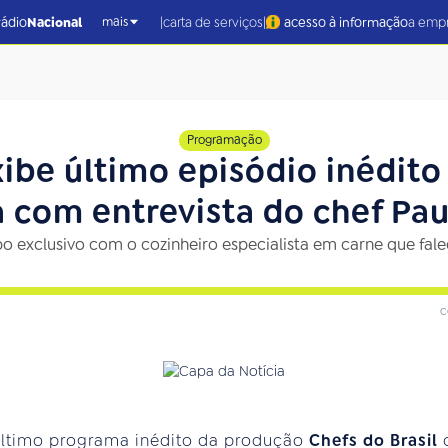
|
|
rádio
Nacional
carta de serviços
acesso à informação
a emp
mais
Programação
xibe último episódio inédito
a com entrevista do chef Pau
 exclusivo com o cozinheiro especialista em carne que fale
c
último programa inédito da produção
Chefs do Brasil
c