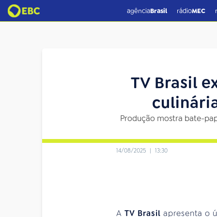
agência
Brasil
rádio
MEC
TV Brasil e
culinári
Produção mostra bate-papo
14/08/2025
|
13:30
A
TV Brasil
apresenta o 