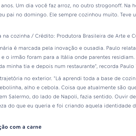
anos. Um dia você faz arroz, no outro strogonoff. Na h
u pai no domingo. Ele sempre cozinhou muito. Teve u
linária é marcada pela inovação e ousadia. Paulo rela
 e o irmão foram para a Itália onde parentes residiam. "
a minha tia e depois num restaurante", recorda Paulo Y
trajetória no exterior. "Lá aprendi toda a base de co
cebolinha, alho e cebola. Coisa que atualmente são qu
 Salermo, do lado de Napoli, fazia sentido. Ouvir del
teza do que eu queria e foi criando aquela identidade 
ação com a carne