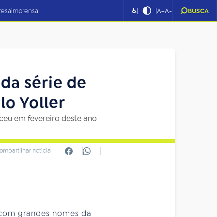
|
|
resa
imprensa
♿
A+
A-
BUSCA
 da série de
lo Yoller
ceu em fevereiro deste ano
ompartilhar notícia
om grandes nomes da