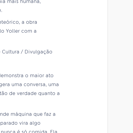
mia mais humana,
.
teórico, a obra
lo Yoller com a
 demonstra o maior ato
o gera uma conversa, uma
 tão de verdade quanto a
ande máquina que faz a
parado vira algo
 nunca é só comida. Ela