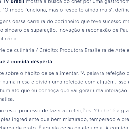
la
TV Brasil
mostra a busca do chef por uma gastrono
. "O medo funciona, mas o respeito ainda mais", define
gens dessa carreira do cozinheiro que teve sucesso me
ato sincero de superação, inovação e reconexão de Pau
linária.
ue a comida desperta
ete sobre o hábito de se alimentar. "A palavra refeição
tar numa mesa e dividir uma refeição com alguém. Iss
nhum ato que eu conheça que vai gerar uma interação
alisa.
 esse processo de fazer as refeições. "O chef é a gr
ples ingrediente que bem misturado, temperado e pre
 chama de prato. É aquela coisa da alquimia. A comida