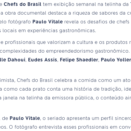
te
Chefs do Brasil
tem exibição semanal na telinha da
 a obra documental destaca a riqueza de sabores da cu
elo fotógrafo
Paulo Vitale
revela os desafios de chefs
 locais em experiências gastronômicas.
de profissionais que valorizam a cultura e os produtos
 complexidades do empreendedorismo gastronômico.
lle Dahoui
,
Eudes Assis
,
Felipe Shaedler
,
Paulo Yolle
ista, Chefs do Brasil celebra a comida como um ato 
ica como cada prato conta uma história de tradição, id
a janela na telinha da emissora pública, o conteúdo ai
", de
Paulo Vitale
, o seriado apresenta um perfil since
os. O fotógrafo entrevista esses profissionais em conv