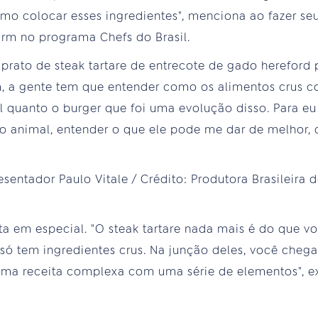
omo colocar esses ingredientes", menciona ao fazer seu
rm no programa Chefs do Brasil.
rato de steak tartare de entrecote de gado hereford p
m, a gente tem que entender como os alimentos crus 
l quanto o burger que foi uma evolução disso. Para eu 
 o animal, entender o que ele pode me dar de melhor, q
ta em especial. "O steak tartare nada mais é do que vo
só tem ingredientes crus. Na junção deles, você cheg
uma receita complexa com uma série de elementos", exp