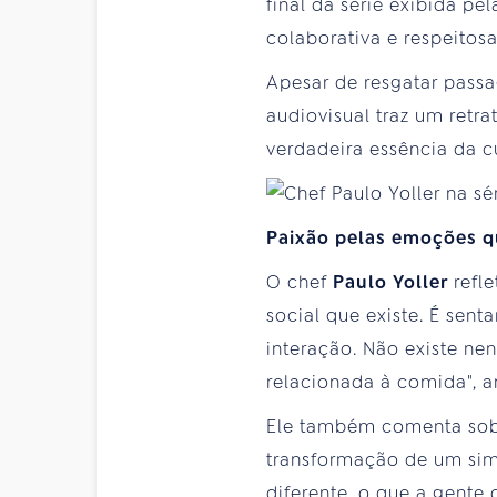
final da série exibida pe
colaborativa e respeitosa
Apesar de resgatar passa
audiovisual traz um retr
verdadeira essência da cu
Paixão pelas emoções q
O chef
Paulo Yoller
refl
social que existe. É sen
interação. Não existe ne
relacionada à comida", an
Ele também comenta sobre
transformação de um sim
diferente, o que a gente