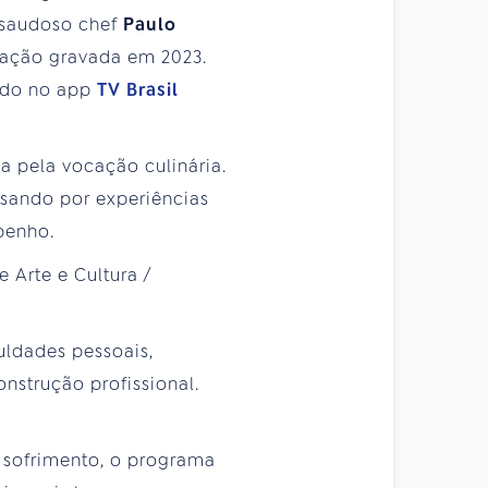
o saudoso chef
Paulo
ração gravada em 2023.
ado no app
TV Brasil
a pela vocação culinária.
ssando por experiências
penho.
uldades pessoais,
nstrução profissional.
o sofrimento, o programa