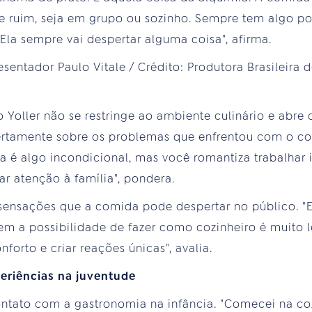
de ruim, seja em grupo ou sozinho. Sempre tem algo por
la sempre vai despertar alguma coisa", afirma.
o Yoller não se restringe ao ambiente culinário e abre
abertamente sobre os problemas que enfrentou com o c
a é algo incondicional, mas você romantiza trabalhar
ar atenção à família", pondera.
 sensações que a comida pode despertar no público. "
m a possibilidade de fazer como cozinheiro é muito l
forto e criar reações únicas", avalia.
periências na juventude
contato com a gastronomia na infância. "Comecei na c