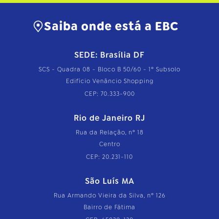
…
Saiba onde está a EBC
SEDE: Brasília DF
SCS - Quadra 08 - Bloco B 50/60 - 1º Subsolo
Edifício Venâncio Shopping
CEP: 70.333-900
Rio de Janeiro RJ
Rua da Relação, nº 18
Centro
CEP: 20.231-110
São Luís MA
Rua Armando Vieira da Silva, nº 126
Bairro de Fátima