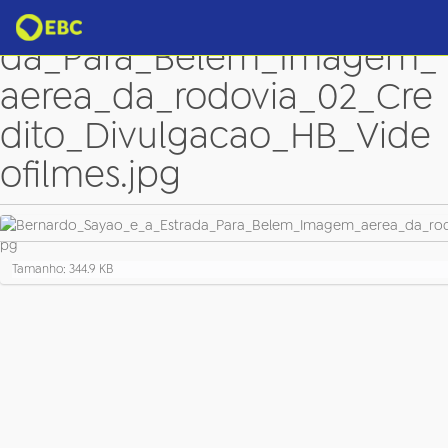
Bernardo_Sayao_e_a_Estra
da_Para_Belem_Imagem_
aerea_da_rodovia_02_Cre
dito_Divulgacao_HB_Vide
ofilmes.jpg
C
Tamanho: 344.9 KB
l
i
q
u
e
p
a
r
a
v