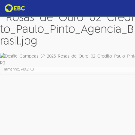
Desfile_Campeas_SP_2025
_Rosas_de_Ouro_02_Credi
to_Paulo_Pinto_Agencia_B
rasil.jpg
C
Tamanho: 740.2 KB
l
i
q
u
e
p
a
r
a
v
e
r