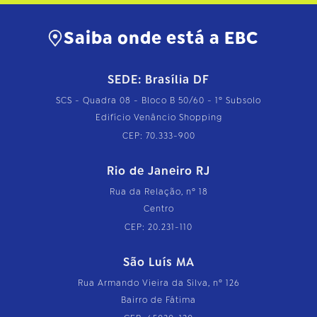
t
o
…
Saiba onde está a EBC
SEDE: Brasília DF
SCS - Quadra 08 - Bloco B 50/60 - 1º Subsolo
Edifício Venâncio Shopping
CEP: 70.333-900
Rio de Janeiro RJ
Rua da Relação, nº 18
Centro
CEP: 20.231-110
São Luís MA
Rua Armando Vieira da Silva, nº 126
Bairro de Fátima