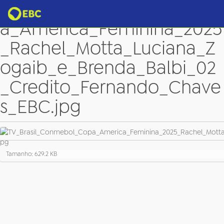
TV_Brasil_Conmebol_Cop
a_America_Feminina_2025
_Rachel_Motta_Luciana_Z
ogaib_e_Brenda_Balbi_02
_Credito_Fernando_Chave
s_EBC.jpg
C
Tamanho: 629.2 KB
l
i
q
u
e
p
a
r