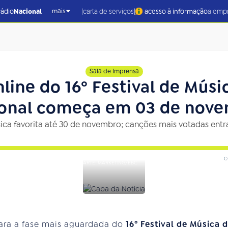
|
|
rádio
Nacional
carta de serviços
acesso à informação
a emp
mais
Sala de Imprensa
line do 16º Festival de Músi
onal começa em 03 de nov
sica favorita até 30 de novembro; canções mais votadas en
c
ARTE: MARKETING/EBC
ara a fase mais aguardada do
16º Festival de Música 