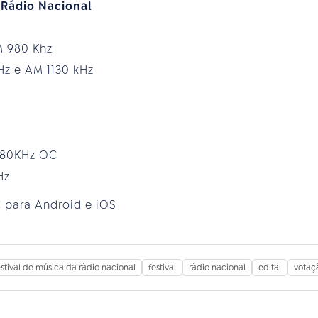
 Rádio Nacional
M 980 Khz
Hz e AM 1130 kHz
.180KHz OC
Hz
 para Android e iOS
estival de música da rádio nacional
festival
rádio nacional
edital
votaç