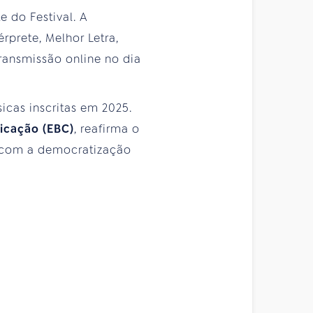
 do Festival. A
rprete, Melhor Letra,
ransmissão online no dia
icas inscritas em 2025.
icação (EBC)
, reafirma o
 com a democratização