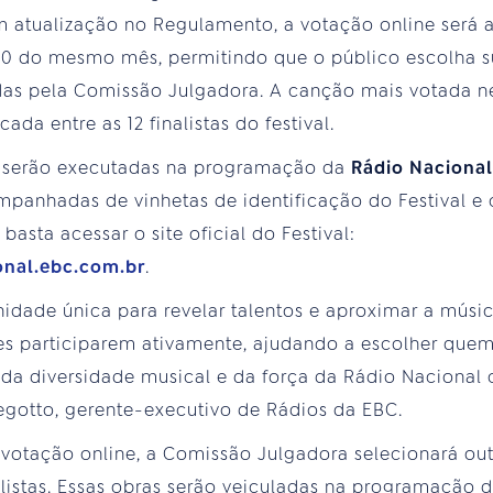
atualização no Regulamento, a votação online será a
30 do mesmo mês, permitindo que o público escolha s
das pela Comissão Julgadora. A canção mais votada ne
da entre as 12 finalistas do festival.
s serão executadas na programação da
Rádio Naciona
panhadas de vinhetas de identificação do Festival e c
basta acessar o site oficial do Festival:
ional.ebc.com.br
.
idade única para revelar talentos e aproximar a músic
es participarem ativamente, ajudando a escolher quem v
a diversidade musical e da força da Rádio Nacional
Regotto, gerente-executivo de Rádios da EBC.
otação online, a Comissão Julgadora selecionará out
nalistas. Essas obras serão veiculadas na programação 