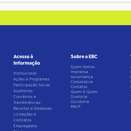
Acesso à
Sobre a EBC
Informação
Quem Somos
Imprensa
Institucional
Governança
Ações e Programas
Corporativa
Participação Social
Contatos
Auditorias
Quem é Quem
Convênios e
Diretoria
Ouvidoria
Transferências
RNCP
Receitas e Despesas
Licitações e
Contratos
Empregados