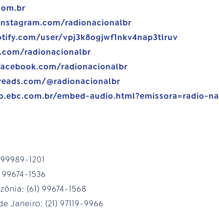
com.br
instagram.com/radionacionalbr
otify.com/user/vpj3k8ogjwf1nkv4nap3tlruv
e.com/radionacionalbr
facebook.com/radionacionalbr
reads.com/@radionacionalbr
vo.ebc.com.br/embed-audio.html?emissora=radio-na
) 99989-1201
) 99674-1536
ônia: (61) 99674-1568
e Janeiro: (21) 97119-9966