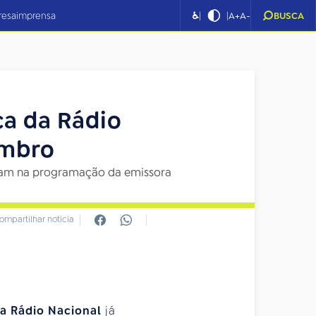
|
|
resa
imprensa
♿
A+
A-
BUSCA
ca da Rádio
embro
tram na programação da emissora
ompartilhar notícia
da Rádio Nacional
já