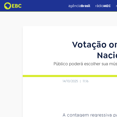
agência
Brasil
rádio
MEC
Votação on
Naci
Público poderá escolher sua mú
14/10/2025
|
11:16
A contagem regressiva p