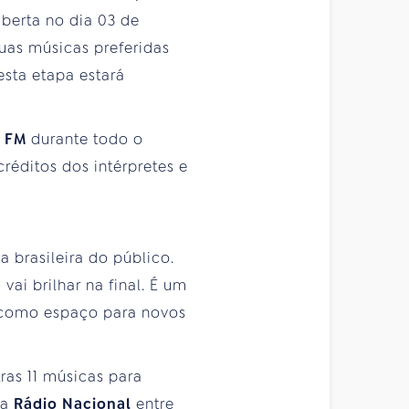
berta no dia 03 de
uas músicas preferidas
sta etapa estará
l FM
durante todo o
réditos dos intérpretes e
a brasileira do público.
ai brilhar na final. É um
 como espaço para novos
ras 11 músicas para
da
Rádio Nacional
entre