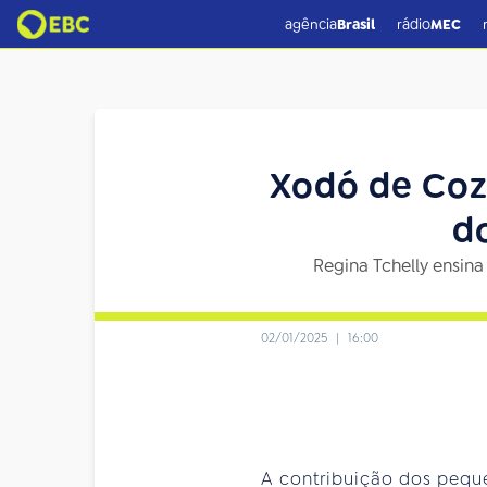
agência
Brasil
rádio
MEC
Xodó de Cozi
d
Regina Tchelly ensina
02/01/2025
|
16:00
A contribuição dos peque