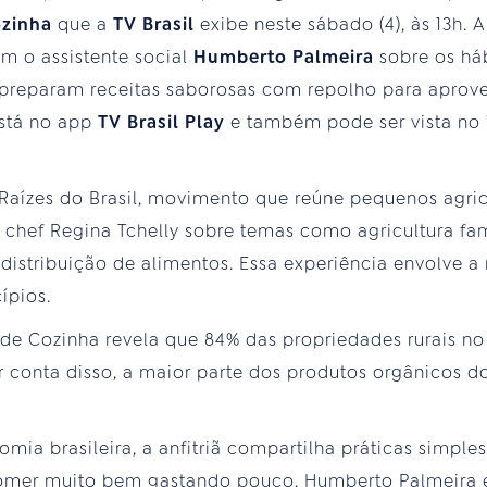
ozinha
que a
TV Brasil
exibe neste sábado (4), às 13h.
 o assistente social
Humberto Palmeira
sobre os háb
 preparam receitas saborosas com repolho para aprove
está no app
TV Brasil Play
e também pode ser vista no
Raízes do Brasil, movimento que reúne pequenos agri
chef Regina Tchelly sobre temas como agricultura fami
istribuição de alimentos. Essa experiência envolve a 
ípios.
 de Cozinha revela que 84% das propriedades rurais n
 conta disso, a maior parte dos produtos orgânicos do
mia brasileira, a anfitriã compartilha práticas simple
omer muito bem gastando pouco. Humberto Palmeira e