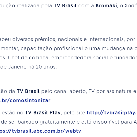
odução realizada pela
TV Brasil
com a
Kromaki
, o Xod
ebeu diversos prêmios, nacionais e internacionais, po
imentar, capacitação profissional e uma mudança na 
os. Chef de cozinha, empreendedora social e fundador
de Janeiro há 20 anos.
ção da
TV Brasil
pelo canal aberto, TV por assinatura e
m.br/comosintonizar
.
s estão no
TV Brasil Play
, pelo site
http://tvbrasilplay
e ser baixado gratuitamente e está disponível para An
ps://tvbrasil.ebc.com.br/webtv
.