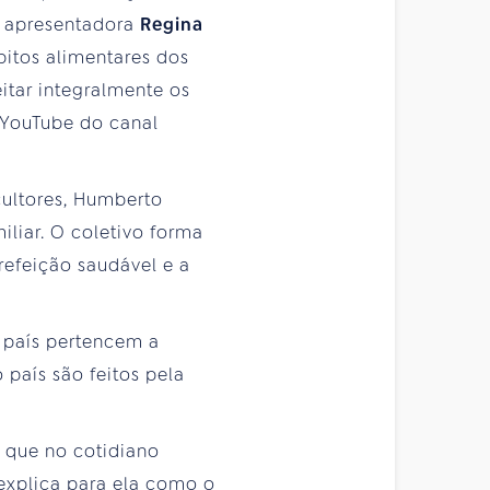
 A apresentadora
Regina
itos alimentares dos
itar integralmente os
 YouTube do canal
cultores, Humberto
liar. O coletivo forma
refeição saudável e a
o país pertencem a
 país são feitos pela
s que no cotidiano
xplica para ela como o