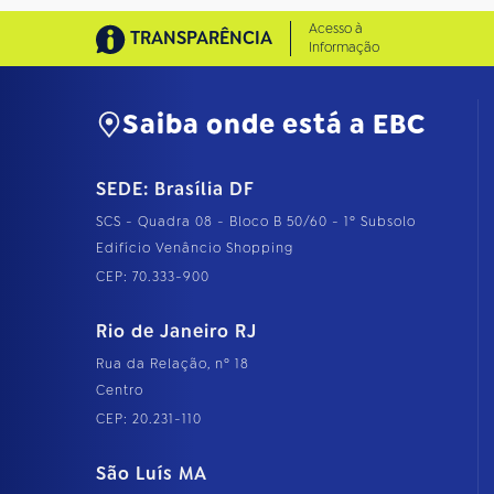
Acesso à
TRANSPARÊNCIA
Informação
Saiba onde está a EBC
SEDE: Brasília DF
SCS - Quadra 08 - Bloco B 50/60 - 1º Subsolo
Edifício Venâncio Shopping
CEP: 70.333-900
Rio de Janeiro RJ
Rua da Relação, nº 18
Centro
CEP: 20.231-110
São Luís MA