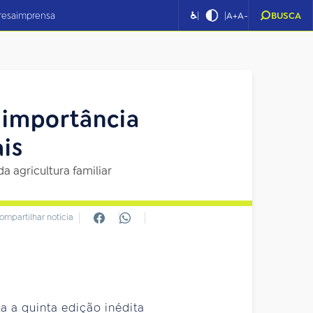
|
|
resa
imprensa
♿
A+
A-
BUSCA
a importância
is
a agricultura familiar
ompartilhar notícia
a a quinta edição inédita