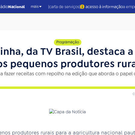
|
|
rádio
Nacional
carta de serviços
acesso à informação
a emp
mais
Programação
nha, da TV Brasil, destaca 
os pequenos produtores rura
 a fazer receitas com repolho na edição que aborda o papel d
c
nos produtores rurais para a agricultura nacional paut