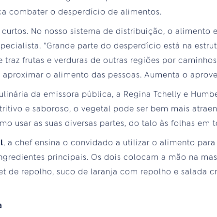
ca combater o desperdício de alimentos.
 curtos. No nosso sistema de distribuição, o alimento
ecialista. "Grande parte do desperdício está na estrut
ue traz frutas e verduras de outras regiões por caminhos
 é aproximar o alimento das pessoas. Aumenta o aprov
linária da emissora pública, a Regina Tchelly e Humbe
tritivo e saboroso, o vegetal pode ser bem mais atrae
o usar as suas diversas partes, do talo às folhas em 
l
, a chef ensina o convidado a utilizar o alimento pa
ngredientes principais. Os dois colocam a mão na mas
get de repolho, suco de laranja com repolho e salada c
a