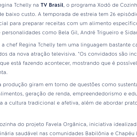
egina Tchelly na
TV Brasil
, o programa Xodó de Cozinh
de
baixo custo. A temporada de estreia tem 26 episódi
al para preparar receitas com um alimento específic
personalidades como Bela Gil, André Trigueiro e Sidart
 a chef Regina Tchelly tem uma linguagem bastante car
dos da nova atração televisiva. "Os convidados são incrí
 que está fazendo acontecer, mostrando que é possív
nta.
na produção giram em torno de questões como sustent
alimentos, geração de renda, empreendedorismo e edu
za a cultura tradicional e afetiva, além de abordar p
ozinha do projeto Favela Orgânica, iniciativa idealiza
linária saudável nas comunidades Babilônia e Chapéu 