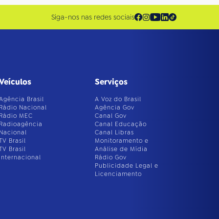
Siga-nos nas redes sociais
Veículos
Serviços
Agência Brasil
A Voz do Brasil
Rádio Nacional
Agência Gov
Rádio MEC
Canal Gov
Radioagência
Canal Educação
Nacional
Canal Libras
TV Brasil
Monitoramento e
TV Brasil
Análise de Mídia
Internacional
Rádio Gov
Publicidade Legal e
Licenciamento