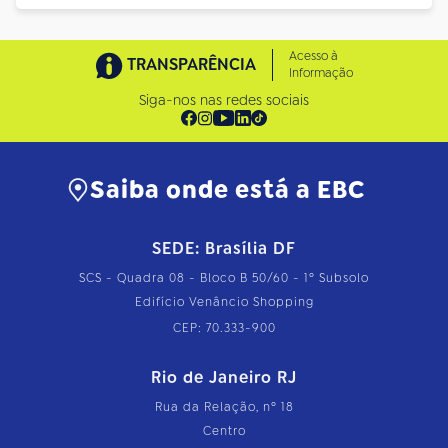
Acesso à
TRANSPARÊNCIA
Informação
Siga-nos nas redes sociais
Saiba onde está a EBC
SEDE: Brasília DF
SCS - Quadra 08 - Bloco B 50/60 - 1º Subsolo
Edifício Venâncio Shopping
CEP: 70.333-900
Rio de Janeiro RJ
Rua da Relação, nº 18
Centro