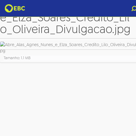
Abre_Alas_Agnes_Nunes_
e_Elza_Soares_Credito_Lil
o_Oliveira_Divulgacao.jpg
C
Tamanho: 1.1 MB
l
i
q
u
e
p
a
r
a
v
e
r
a
i
m