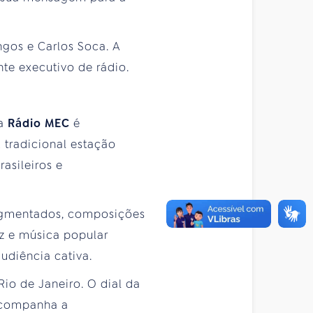
os e Carlos Soca. A
te executivo de rádio.
 a
Rádio MEC
é
 tradicional estação
asileiros e
segmentados, composições
zz e música popular
udiência cativa.
io de Janeiro. O dial da
acompanha a