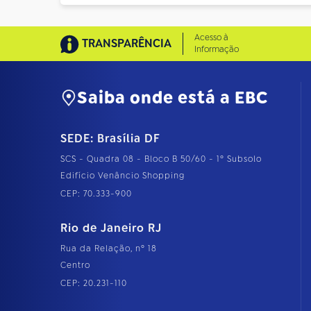
Acesso à
TRANSPARÊNCIA
Informação
Saiba onde está a EBC
SEDE: Brasília DF
SCS - Quadra 08 - Bloco B 50/60 - 1º Subsolo
Edifício Venâncio Shopping
CEP: 70.333-900
Rio de Janeiro RJ
Rua da Relação, nº 18
Centro
CEP: 20.231-110