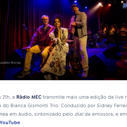
DUARDO ROCHA
s 21h, a
Rádio MEC
transmite mais uma edição da live 
do Bianca Gismonti Trio. Conduzido por Sidney Ferrei
ânea em áudio, sintonizado pelo
dial
da emissora, e em
YouTube
.