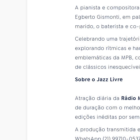
A pianista e compositora
Egberto Gismonti, em p
marido, o baterista e co-
Celebrando uma trajetóri
explorando rítmicas e har
emblemáticas da MPB, com
de clássicos inesquecíve
Sobre o Jazz Livre
Atração diária da
Rádio 
de duração com o melhor
edições inéditas por sem
A produção transmitida e
WhatsApp (21) 99710-053