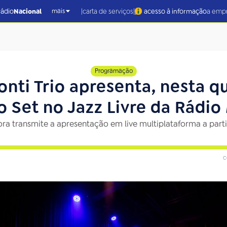
|
|
rádio
Nacional
carta de serviços
acesso à informação
a emp
mais
Programação
nti Trio apresenta, nesta q
 Set no Jazz Livre da Rádi
ra transmite a apresentação em live multiplataforma a parti
c