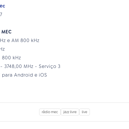
mec
7
o MEC
MHz e AM 800 kHz
MHz
M 800 kHz
 - 3748,00 MHz - Serviço 3
 para Android e iOS
rádio mec
jazz livre
live