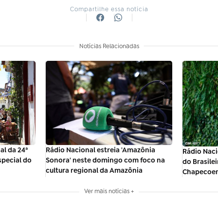
Compartilhe essa notícia
Notícias Relacionadas
al da 24ª
Rádio Nacional estreia 'Amazônia
Rádio Nac
special do
Sonora' neste domingo com foco na
do Brasile
cultura regional da Amazônia
Chapecoen
Ver mais notícias +