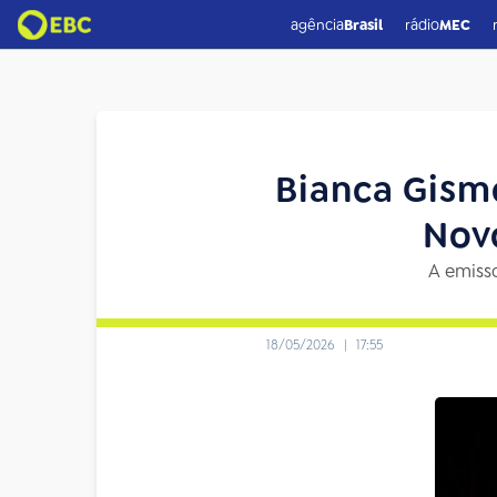
agência
Brasil
rádio
MEC
Bianca Gismo
Novo
A emisso
18/05/2026
|
17:55