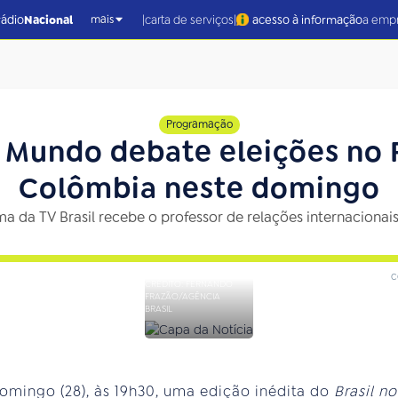
|
|
rádio
Nacional
carta de serviços
acesso à informação
a emp
mais
Programação
o Mundo debate eleições no 
Colômbia neste domingo
 da TV Brasil recebe o professor de relações internacionai
c
CRÉDITO: FERNANDO
FRAZÃO/AGÊNCIA
BRASIL
omingo (28), às 19h30, uma edição inédita do
Brasil n