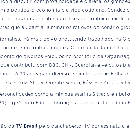
ica a discutir, com profundidade e clareza, os grand
m a política, a economia e a vida cotidiana. Conduzido
t, o programa combina análises de contexto, explica
stas que ajudam a iluminar os reflexos do cenário glob
 jornalista há mais de 40 anos, tendo trabalhado na G
orque, entre outras funções. O jornalista Jamil Chade
ente de diversos veículos no escritório da Organiza
ue contribuiu com BBC, CNN, Guardian e veículos bras
ionais há 20 anos para diversos veículos, como Folha d
ns
in loco
na África, Oriente Médio, Rússia e América L
ersonalidades como a ministra Marina Silva; o embai
0; o geógrafo Elias Jabbour; e a economista Juliana 
ção da
TV Brasil
pelo canal aberto, TV por assinatura e