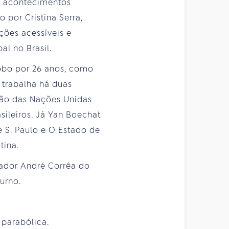
es acontecimentos
 por Cristina Serra,
ções acessíveis e
al no Brasil.
lobo por 26 anos, como
 trabalha há duas
ção das Nações Unidas
ileiros. Já Yan Boechat
e S. Paulo e O Estado de
atina.
xador André Corrêa do
Furno.
 parabólica.