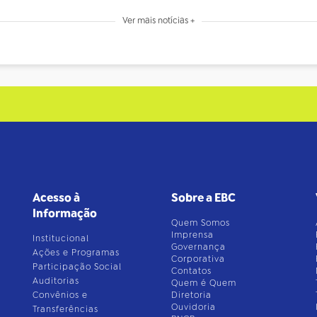
Ver mais notícias +
Acesso à
Sobre a EBC
Informação
Quem Somos
Imprensa
Institucional
Governança
Ações e Programas
Corporativa
Participação Social
Contatos
Auditorias
Quem é Quem
Convênios e
Diretoria
Ouvidoria
Transferências