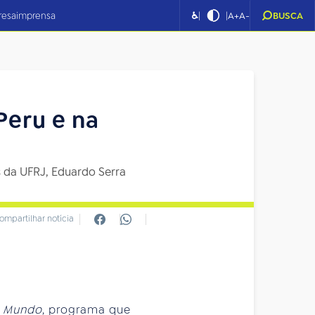
|
|
resa
imprensa
♿
A+
A-
BUSCA
Peru e na
s da UFRJ, Eduardo Serra
ompartilhar notícia
o Mundo
, programa que