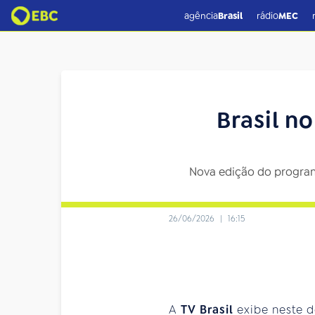
agência
Brasil
rádio
MEC
Brasil n
Nova edição do programa
26/06/2026
|
16:15
A
TV Brasil
exibe neste d