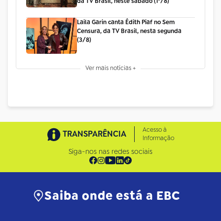
da TV Brasil, neste sábado (1º/8)
Laila Garin canta Édith Piaf no Sem
Censura, da TV Brasil, nesta segunda
(3/8)
Ver mais notícias +
Acesso à
TRANSPARÊNCIA
Informação
Siga-nos nas redes sociais
Saiba onde está a EBC