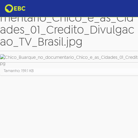
Chico_Buarque_no_docu
mentario_Chico_e_as_Cid
ades_01_Credito_Divulgac
ao_TV_Brasil.jpg
C
Tamanho: 159.1 KB
l
i
q
u
e
p
a
r
a
v
e
r