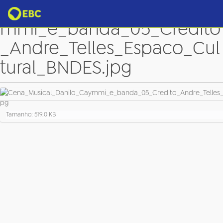
Cena_Musical_Danilo_Cay
mmi_e_banda_05_Credito
_Andre_Telles_Espaco_Cul
tural_BNDES.jpg
C
Tamanho: 519.0 KB
l
i
q
u
e
p
a
r
a
v
e
r