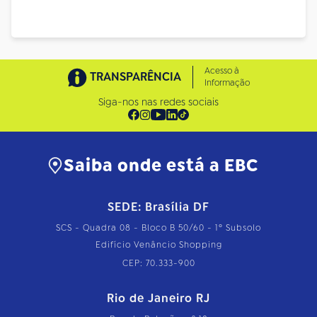
Acesso à
TRANSPARÊNCIA
Informação
Siga-nos nas redes sociais
Saiba onde está a EBC
SEDE: Brasília DF
SCS - Quadra 08 - Bloco B 50/60 - 1º Subsolo
Edifício Venâncio Shopping
CEP: 70.333-900
Rio de Janeiro RJ