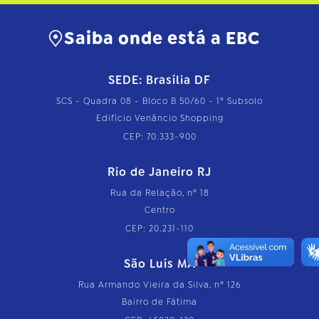
Saiba onde está a EBC
SEDE: Brasília DF
SCS - Quadra 08 - Bloco B 50/60 - 1º Subsolo
Edifício Venâncio Shopping
CEP: 70.333-900
Rio de Janeiro RJ
Rua da Relação, nº 18
Centro
CEP: 20.231-110
São Luís MA
Rua Armando Vieira da Silva, nº 126
Bairro de Fátima