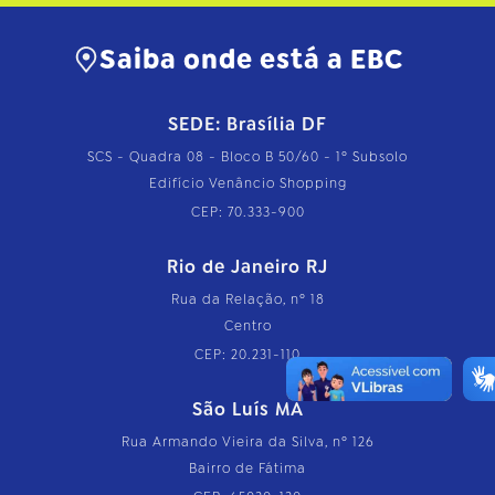
Saiba onde está a EBC
SEDE: Brasília DF
SCS - Quadra 08 - Bloco B 50/60 - 1º Subsolo
Edifício Venâncio Shopping
CEP: 70.333-900
Rio de Janeiro RJ
Rua da Relação, nº 18
Centro
CEP: 20.231-110
São Luís MA
Rua Armando Vieira da Silva, nº 126
Bairro de Fátima