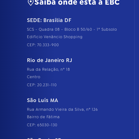
Saiba onde está a EBC
n
h
o
SEDE: Brasília DF
c
o
SCS - Quadra 08 - Bloco B 50/60 - 1º Subsolo
m
p
Edifício Venâncio Shopping
l
CEP: 70.333-900
e
t
o
Rio de Janeiro RJ
…
Rua da Relação, nº 18
Centro
CEP: 20.231-110
São Luís MA
Rua Armando Vieira da Silva, nº 126
Bairro de Fátima
CEP: 65030-130