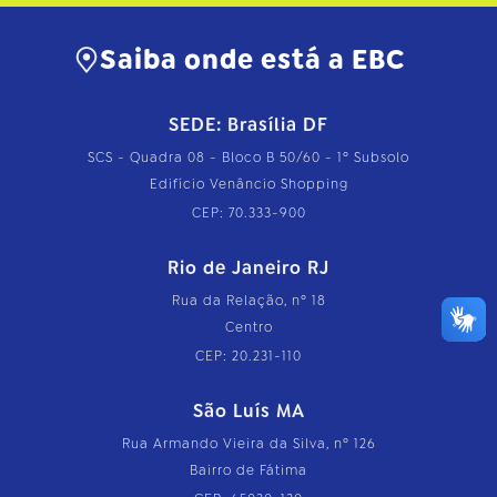
h
o
c
Saiba onde está a EBC
o
m
p
l
SEDE: Brasília DF
e
t
SCS - Quadra 08 - Bloco B 50/60 - 1º Subsolo
o
Edifício Venâncio Shopping
…
CEP: 70.333-900
Rio de Janeiro RJ
Rua da Relação, nº 18
Centro
CEP: 20.231-110
São Luís MA
Rua Armando Vieira da Silva, nº 126
Bairro de Fátima