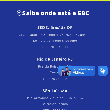
o
m
Saiba onde está a EBC
p
l
e
t
SEDE: Brasília DF
o
…
SCS - Quadra 08 - Bloco B 50/60 - 1º Subsolo
Edifício Venâncio Shopping
CEP: 70.333-900
Rio de Janeiro RJ
Rua da Relação, nº 18
Centro
CEP: 20.231-110
São Luís MA
Rua Armando Vieira da Silva, nº 126
Bairro de Fátima