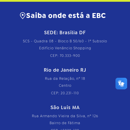
h
o
c
Saiba onde está a EBC
o
m
p
l
SEDE: Brasília DF
e
t
SCS - Quadra 08 - Bloco B 50/60 - 1º Subsolo
o
Edifício Venâncio Shopping
…
CEP: 70.333-900
Rio de Janeiro RJ
Rua da Relação, nº 18
Centro
CEP: 20.231-110
São Luís MA
Rua Armando Vieira da Silva, nº 126
Bairro de Fátima