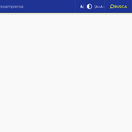
|
|
resa
imprensa
♿
A+
A-
BUSCA