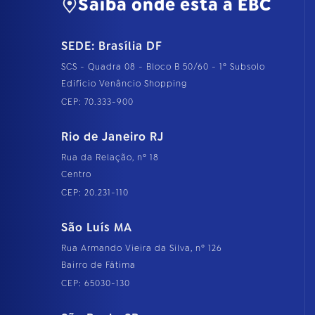
Saiba onde está a EBC
n
h
o
SEDE: Brasília DF
c
o
SCS - Quadra 08 - Bloco B 50/60 - 1º Subsolo
m
p
Edifício Venâncio Shopping
l
CEP: 70.333-900
e
t
o
Rio de Janeiro RJ
…
Rua da Relação, nº 18
Centro
CEP: 20.231-110
São Luís MA
Rua Armando Vieira da Silva, nº 126
Bairro de Fátima
CEP: 65030-130