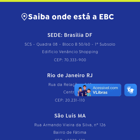
o
m
Saiba onde está a EBC
p
l
e
t
SEDE: Brasília DF
o
…
SCS - Quadra 08 - Bloco B 50/60 - 1º Subsolo
Edifício Venâncio Shopping
CEP: 70.333-900
Rio de Janeiro RJ
Rua da Relação, nº 18
Centro
CEP: 20.231-110
São Luís MA
Rua Armando Vieira da Silva, nº 126
Bairro de Fátima