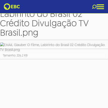
EMAIL Glauber O Filme,
Labirinto do Brasil 02
Crédito Divulgação TV
Brasil.png
C
Tamanho: 226.2 KB
l
i
q
u
e
p
a
r
a
v
e
r