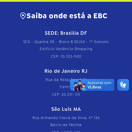
Saiba onde está a EBC
SEDE: Brasília DF
SCS - Quadra 08 - Bloco B 50/60 - 1º Subsolo
Edifício Venâncio Shopping
CEP: 70.333-900
Rio de Janeiro RJ
Rua da Relação, nº 18
Centro
CEP: 20.231-110
São Luís MA
Rua Armando Vieira da Silva, nº 126
Bairro de Fátima