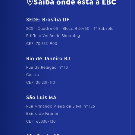
Saiba onde está a EBC
n
h
o
SEDE: Brasília DF
c
o
SCS - Quadra 08 - Bloco B 50/60 - 1º Subsolo
m
p
Edifício Venâncio Shopping
l
CEP: 70.333-900
e
t
o
Rio de Janeiro RJ
…
Rua da Relação, nº 18
Centro
CEP: 20.231-110
São Luís MA
Rua Armando Vieira da Silva, nº 126
Bairro de Fátima
CEP: 65030-130