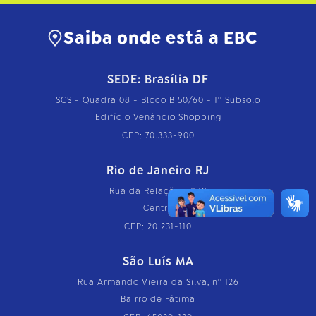
o
m
Saiba onde está a EBC
p
l
e
t
SEDE: Brasília DF
o
…
SCS - Quadra 08 - Bloco B 50/60 - 1º Subsolo
Edifício Venâncio Shopping
CEP: 70.333-900
Rio de Janeiro RJ
Rua da Relação, nº 18
Centro
CEP: 20.231-110
São Luís MA
Rua Armando Vieira da Silva, nº 126
Bairro de Fátima