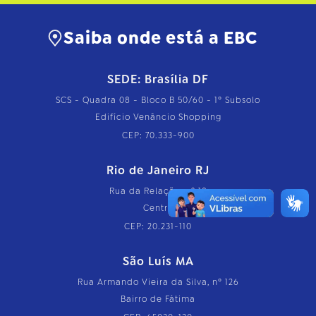
h
o
c
Saiba onde está a EBC
o
m
p
l
SEDE: Brasília DF
e
t
SCS - Quadra 08 - Bloco B 50/60 - 1º Subsolo
o
Edifício Venâncio Shopping
…
CEP: 70.333-900
Rio de Janeiro RJ
Rua da Relação, nº 18
Centro
CEP: 20.231-110
São Luís MA
Rua Armando Vieira da Silva, nº 126
Bairro de Fátima