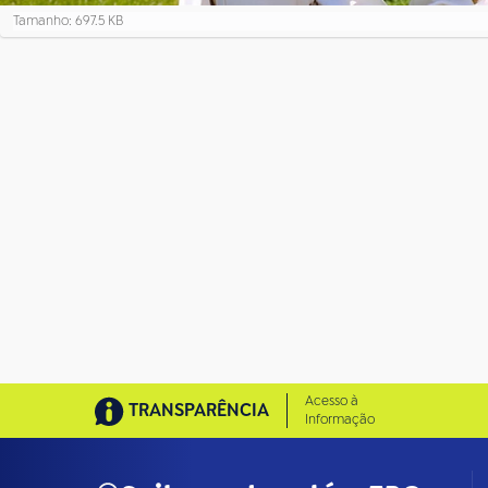
C
Tamanho: 697.5 KB
l
i
q
u
e
p
a
r
a
v
e
r
a
i
m
a
g
e
m
n
Acesso à
TRANSPARÊNCIA
o
Informação
t
a
m
a