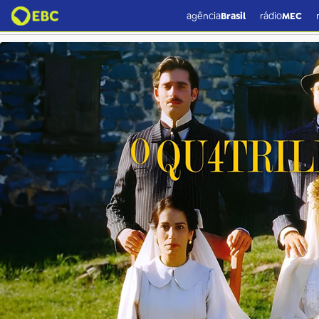
EMAIL O Quatrilho 02 Crédi
agência
Brasil
rádio
MEC