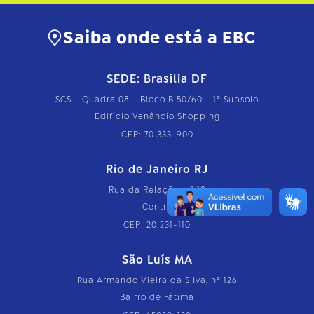
p
l
e
Saiba onde está a EBC
t
o
…
SEDE: Brasília DF
SCS - Quadra 08 - Bloco B 50/60 - 1º Subsolo
Edifício Venâncio Shopping
CEP: 70.333-900
Rio de Janeiro RJ
Rua da Relação, nº 18
Centro
CEP: 20.231-110
São Luís MA
Rua Armando Vieira da Silva, nº 126
Bairro de Fátima