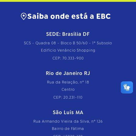
p
l
e
Saiba onde está a EBC
t
o
…
SEDE: Brasília DF
SCS - Quadra 08 - Bloco B 50/60 - 1º Subsolo
Edifício Venâncio Shopping
CEP: 70.333-900
Rio de Janeiro RJ
Rua da Relação, nº 18
Centro
CEP: 20.231-110
São Luís MA
Rua Armando Vieira da Silva, nº 126
Bairro de Fátima